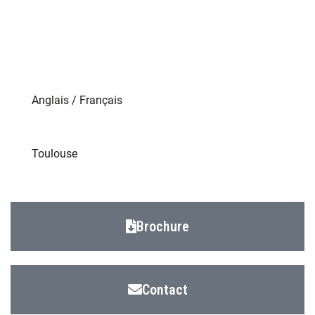
DE NOS DIPLÔMÉS TROUVENT UN EMPLOI DANS LES 4
MOIS
Anglais / Français
Toulouse
Brochure
Contact