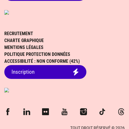
RECRUTEMENT
CHARTE GRAPHIQUE
MENTIONS LÉGALES
POLITIQUE PROTECTION DONNÉES
ACCESSIBILITÉ : NON CONFORME (42%)
Inscription
Facebook
Linkedin
Flickr
Youtube
Instagram
TikTok
Thre
TOUT DROIT RÉSERVÉ © 2026